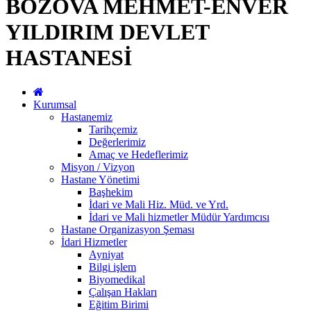
BOZOVA MEHMET-ENVER
YILDIRIM DEVLET
HASTANESİ
Kurumsal
Hastanemiz
Tarihçemiz
Değerlerimiz
Amaç ve Hedeflerimiz
Misyon / Vizyon
Hastane Yönetimi
Başhekim
İdari ve Mali Hiz. Müd. ve Yrd.
İdari ve Mali hizmetler Müdür Yardımcısı
Hastane Organizasyon Şeması
İdari Hizmetler
Ayniyat
Bilgi işlem
Biyomedikal
Çalışan Hakları
Eğitim Birimi