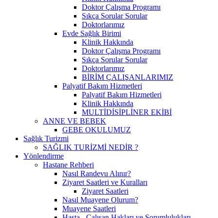
Doktor Çalışma Programı
Sıkça Sorular Sorular
Doktorlarımız
Evde Sağlık Birimi
Klinik Hakkında
Doktor Çalışma Programı
Sıkça Sorular Sorular
Doktorlarımız
BİRİM ÇALIŞANLARIMIZ
Palyatif Bakım Hizmetleri
Palyatif Bakım Hizmetleri
Klinik Hakkında
MULTİDİSİPLİNER EKİBİ
ANNE VE BEBEK
GEBE OKULUMUZ
Sağlık Turizmi
SAĞLIK TURİZMİ NEDİR ?
Yönlendirme
Hastane Rehberi
Nasıl Randevu Alınır?
Ziyaret Saatleri ve Kuralları
Ziyaret Saatleri
Nasıl Muayene Olurum?
Muayene Saatleri
Hasta - Çalışan Hakları ve Sorumlulukları