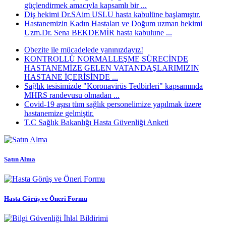
güçlendirmek amacıyla kapsamlı bir ...
Diş hekimi Dr.SAim USLU hasta kabulüne başlamıştır.
Hastanemizin Kadın Hastaları ve Doğum uzman hekimi
Uzm.Dr. Sena BEKDEMİR hasta kabulune ...
Obezite ile mücadelede yanınızdayız!
KONTROLLÜ NORMALLEŞME SÜRECİNDE
HASTANEMİZE GELEN VATANDAŞLARIMIZIN
HASTANE İÇERİSİNDE ...
Sağlık tesisimizde "Koronavirüs Tedbirleri" kapsamında
MHRS randevusu olmadan ...
Covid-19 aşısı tüm sağlık personelimize yapılmak üzere
hastanemize gelmiştir.
T.C Sağlık Bakanlığı Hasta Güvenliği Anketi
Satın Alma
Hasta Görüş ve Öneri Formu