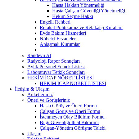
Hasta Hakları Yönetmeliği
Hasta Çalışan Güvenliği Yönetmeliği
Hekim Seçme Hakkı
Engelli Rehberi
Refakat Politikamız ve Refakatçi Kuralları
Evde Bakım Hizmetleri
Nöbetci Eczaneler
Anlaşmalı Kurumlar
Randevu Al
Radyoloji Rapor Sonuçları
Aylık Personel Yemek Listesi
Laboratuvar Tetkik Sonuçları
HEKİM İCAP NÖBET LİSTESİ
HEKİM İCAP NÖBET LİSTESİ
İletişim & Ulaşım
Anketlerimiz
Öneri ve Görüşleriniz
Hasta Görüş ve Öneri Formu
Çalışan Görüş ve Öneri Formu
İstenmeyen Olay Bildirim Formu
Bilgi Güvenliği İhlal Bildirimi
Çalışan-Yönetim Görüşme Talebi
Ulaşım