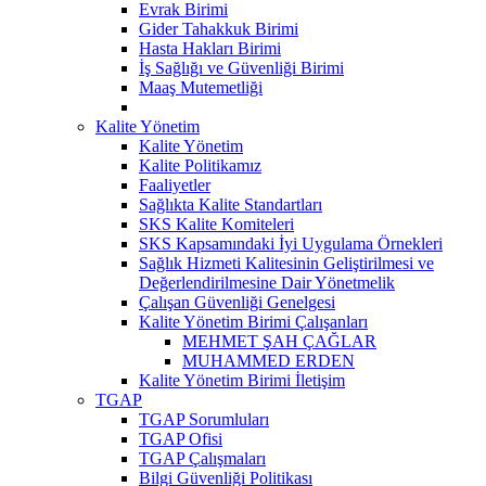
Evrak Birimi
Gider Tahakkuk Birimi
Hasta Hakları Birimi
İş Sağlığı ve Güvenliği Birimi
Maaş Mutemetliği
Kalite Yönetim
Kalite Yönetim
Kalite Politikamız
Faaliyetler
Sağlıkta Kalite Standartları
SKS Kalite Komiteleri
SKS Kapsamındaki İyi Uygulama Örnekleri
Sağlık Hizmeti Kalitesinin Geliştirilmesi ve
Değerlendirilmesine Dair Yönetmelik
Çalışan Güvenliği Genelgesi
Kalite Yönetim Birimi Çalışanları
MEHMET ŞAH ÇAĞLAR
MUHAMMED ERDEN
Kalite Yönetim Birimi İletişim
TGAP
TGAP Sorumluları
TGAP Ofisi
TGAP Çalışmaları
Bilgi Güvenliği Politikası