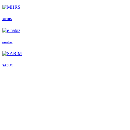
MHRS
e-nabız
SABİM