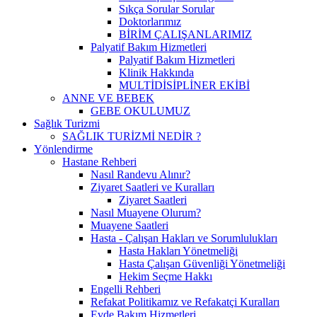
Sıkça Sorular Sorular
Doktorlarımız
BİRİM ÇALIŞANLARIMIZ
Palyatif Bakım Hizmetleri
Palyatif Bakım Hizmetleri
Klinik Hakkında
MULTİDİSİPLİNER EKİBİ
ANNE VE BEBEK
GEBE OKULUMUZ
Sağlık Turizmi
SAĞLIK TURİZMİ NEDİR ?
Yönlendirme
Hastane Rehberi
Nasıl Randevu Alınır?
Ziyaret Saatleri ve Kuralları
Ziyaret Saatleri
Nasıl Muayene Olurum?
Muayene Saatleri
Hasta - Çalışan Hakları ve Sorumlulukları
Hasta Hakları Yönetmeliği
Hasta Çalışan Güvenliği Yönetmeliği
Hekim Seçme Hakkı
Engelli Rehberi
Refakat Politikamız ve Refakatçi Kuralları
Evde Bakım Hizmetleri