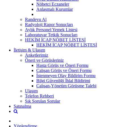
Nöbetci Eczaneler
Anlaşmalı Kurumlar
Randevu Al
Radyoloji Rapor Sonuçları
Aylık Personel Yemek Listesi
Laboratuvar Tetkik Sonuçları
HEKİM İCAP NÖBET LİSTESİ
HEKİM İCAP NÖBET LİSTESİ
İletişim & Ulaşım
Anketlerimiz
Öneri ve Görüşleriniz
Hasta Görüş ve Öneri Formu
Çalışan Görüş ve Öneri Formu
İstenmeyen Olay Bildirim Formu
Bilgi Güvenliği İhlal Bildirimi
Çalışan-Yönetim Görüşme Talebi
Ulaşım
Telefon Rehberi
Sık Sorulan Sorular
Satınalma
Yönlendirme