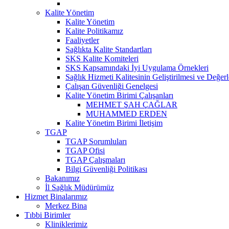
Kalite Yönetim
Kalite Yönetim
Kalite Politikamız
Faaliyetler
Sağlıkta Kalite Standartları
SKS Kalite Komiteleri
SKS Kapsamındaki İyi Uygulama Örnekleri
Sağlık Hizmeti Kalitesinin Geliştirilmesi ve Değer
Çalışan Güvenliği Genelgesi
Kalite Yönetim Birimi Çalışanları
MEHMET ŞAH ÇAĞLAR
MUHAMMED ERDEN
Kalite Yönetim Birimi İletişim
TGAP
TGAP Sorumluları
TGAP Ofisi
TGAP Çalışmaları
Bilgi Güvenliği Politikası
Bakanımız
İl Sağlık Müdürümüz
Hizmet Binalarımız
Merkez Bina
Tıbbi Birimler
Kliniklerimiz