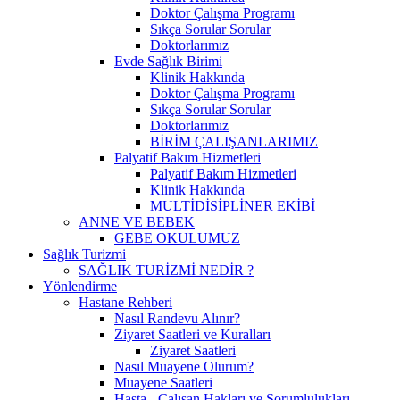
Doktor Çalışma Programı
Sıkça Sorular Sorular
Doktorlarımız
Evde Sağlık Birimi
Klinik Hakkında
Doktor Çalışma Programı
Sıkça Sorular Sorular
Doktorlarımız
BİRİM ÇALIŞANLARIMIZ
Palyatif Bakım Hizmetleri
Palyatif Bakım Hizmetleri
Klinik Hakkında
MULTİDİSİPLİNER EKİBİ
ANNE VE BEBEK
GEBE OKULUMUZ
Sağlık Turizmi
SAĞLIK TURİZMİ NEDİR ?
Yönlendirme
Hastane Rehberi
Nasıl Randevu Alınır?
Ziyaret Saatleri ve Kuralları
Ziyaret Saatleri
Nasıl Muayene Olurum?
Muayene Saatleri
Hasta - Çalışan Hakları ve Sorumlulukları