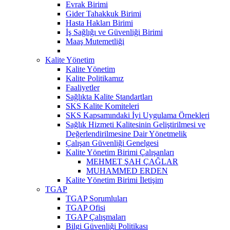
Evrak Birimi
Gider Tahakkuk Birimi
Hasta Hakları Birimi
İş Sağlığı ve Güvenliği Birimi
Maaş Mutemetliği
Kalite Yönetim
Kalite Yönetim
Kalite Politikamız
Faaliyetler
Sağlıkta Kalite Standartları
SKS Kalite Komiteleri
SKS Kapsamındaki İyi Uygulama Örnekleri
Sağlık Hizmeti Kalitesinin Geliştirilmesi ve
Değerlendirilmesine Dair Yönetmelik
Çalışan Güvenliği Genelgesi
Kalite Yönetim Birimi Çalışanları
MEHMET ŞAH ÇAĞLAR
MUHAMMED ERDEN
Kalite Yönetim Birimi İletişim
TGAP
TGAP Sorumluları
TGAP Ofisi
TGAP Çalışmaları
Bilgi Güvenliği Politikası