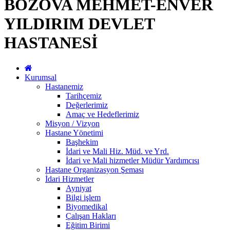
BOZOVA MEHMET-ENVER
YILDIRIM DEVLET
HASTANESİ
Kurumsal
Hastanemiz
Tarihçemiz
Değerlerimiz
Amaç ve Hedeflerimiz
Misyon / Vizyon
Hastane Yönetimi
Başhekim
İdari ve Mali Hiz. Müd. ve Yrd.
İdari ve Mali hizmetler Müdür Yardımcısı
Hastane Organizasyon Şeması
İdari Hizmetler
Ayniyat
Bilgi işlem
Biyomedikal
Çalışan Hakları
Eğitim Birimi