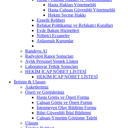
Hasta Hakları Yönetmeliği
Hasta Çalışan Güvenliği Yönetmeliği
Hekim Seçme Hakkı
Engelli Rehberi
Refakat Politikamız ve Refakatçi Kuralları
Evde Bakım Hizmetleri
Nöbetci Eczaneler
Anlaşmalı Kurumlar
Randevu Al
Radyoloji Rapor Sonuçları
Aylık Personel Yemek Listesi
Laboratuvar Tetkik Sonuçları
HEKİM İCAP NÖBET LİSTESİ
HEKİM İCAP NÖBET LİSTESİ
İletişim & Ulaşım
Anketlerimiz
Öneri ve Görüşleriniz
Hasta Görüş ve Öneri Formu
Çalışan Görüş ve Öneri Formu
İstenmeyen Olay Bildirim Formu
Bilgi Güvenliği İhlal Bildirimi
Çalışan-Yönetim Görüşme Talebi
Ulaşım