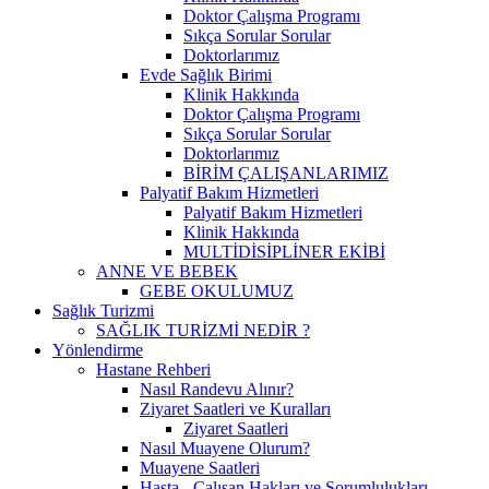
Doktor Çalışma Programı
Sıkça Sorular Sorular
Doktorlarımız
Evde Sağlık Birimi
Klinik Hakkında
Doktor Çalışma Programı
Sıkça Sorular Sorular
Doktorlarımız
BİRİM ÇALIŞANLARIMIZ
Palyatif Bakım Hizmetleri
Palyatif Bakım Hizmetleri
Klinik Hakkında
MULTİDİSİPLİNER EKİBİ
ANNE VE BEBEK
GEBE OKULUMUZ
Sağlık Turizmi
SAĞLIK TURİZMİ NEDİR ?
Yönlendirme
Hastane Rehberi
Nasıl Randevu Alınır?
Ziyaret Saatleri ve Kuralları
Ziyaret Saatleri
Nasıl Muayene Olurum?
Muayene Saatleri
Hasta - Çalışan Hakları ve Sorumlulukları