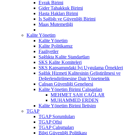
Evrak Birimi
Gider Tahakkuk Birimi
Hasta Hakları Birimi
İş Sağlığı ve Güvenliği Birimi
Maaş Mutemetliği
Kalite Yönetim
Kalite Yönetim
Kalite Politikamız
Faaliyetler
Sağlıkta Kalite Standartları
SKS Kalite Komiteleri
SKS Kapsamındaki İyi Uygulama Örnekleri
Sağlık Hizmeti Kalitesinin Geliştirilmesi ve
Değerlendirilmesine Dair Yönetmelik
Çalışan Güvenliği Genelgesi
Kalite Yönetim Birimi Çalışanları
MEHMET ŞAH ÇAĞLAR
MUHAMMED ERDEN
Kalite Yönetim Birimi İletişim
TGAP
TGAP Sorumluları
TGAP Ofisi
TGAP Çalışmaları
Bilgi Güvenliği Politikası