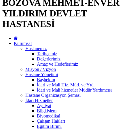
BOZOVA MEHMET-ENVER
YILDIRIM DEVLET
HASTANESİ
Kurumsal
Hastanemiz
Tarihçemiz
Değerlerimiz
Amaç ve Hedeflerimiz
Misyon / Vizyon
Hastane Yönetimi
Başhekim
İdari ve Mali Hiz. Müd. ve Yrd.
İdari ve Mali hizmetler Müdür Yardımcısı
Hastane Organizasyon Şeması
İdari Hizmetler
Ayniyat
Bilgi işlem
Biyomedikal
Çalışan Hakları
Eğitim Birimi