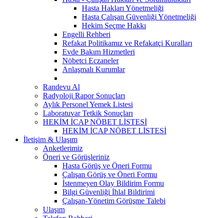
Hasta Hakları Yönetmeliği
Hasta Çalışan Güvenliği Yönetmeliği
Hekim Seçme Hakkı
Engelli Rehberi
Refakat Politikamız ve Refakatçi Kuralları
Evde Bakım Hizmetleri
Nöbetci Eczaneler
Anlaşmalı Kurumlar
Randevu Al
Radyoloji Rapor Sonuçları
Aylık Personel Yemek Listesi
Laboratuvar Tetkik Sonuçları
HEKİM İCAP NÖBET LİSTESİ
HEKİM İCAP NÖBET LİSTESİ
İletişim & Ulaşım
Anketlerimiz
Öneri ve Görüşleriniz
Hasta Görüş ve Öneri Formu
Çalışan Görüş ve Öneri Formu
İstenmeyen Olay Bildirim Formu
Bilgi Güvenliği İhlal Bildirimi
Çalışan-Yönetim Görüşme Talebi
Ulaşım