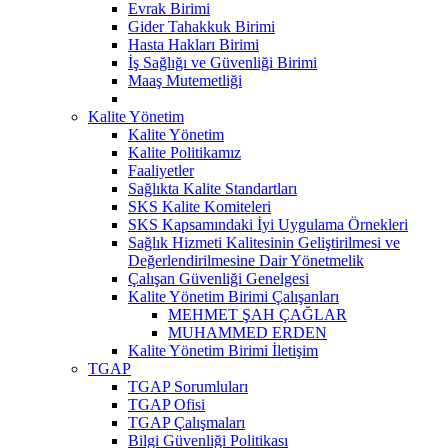
Evrak Birimi
Gider Tahakkuk Birimi
Hasta Hakları Birimi
İş Sağlığı ve Güvenliği Birimi
Maaş Mutemetliği
Kalite Yönetim
Kalite Yönetim
Kalite Politikamız
Faaliyetler
Sağlıkta Kalite Standartları
SKS Kalite Komiteleri
SKS Kapsamındaki İyi Uygulama Örnekleri
Sağlık Hizmeti Kalitesinin Geliştirilmesi ve
Değerlendirilmesine Dair Yönetmelik
Çalışan Güvenliği Genelgesi
Kalite Yönetim Birimi Çalışanları
MEHMET ŞAH ÇAĞLAR
MUHAMMED ERDEN
Kalite Yönetim Birimi İletişim
TGAP
TGAP Sorumluları
TGAP Ofisi
TGAP Çalışmaları
Bilgi Güvenliği Politikası