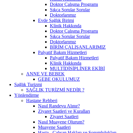
Doktor Çalışma Programı
Sıkça Sorular Sorular
Doktorlarımız
Evde Sağlık Birimi
Klinik Hakkında
Doktor Çalışma Programı
Sıkça Sorular Sorular
Doktorlarımız
BİRİM ÇALIŞANLARIMIZ
Palyatif Bakım Hizmetleri
Palyatif Bakım Hizmetleri
Klinik Hakkında
MULTİDİSİPLİNER EKİBİ
ANNE VE BEBEK
GEBE OKULUMUZ
Sağlık Turizmi
SAĞLIK TURİZMİ NEDİR ?
Yönlendirme
Hastane Rehberi
Nasıl Randevu Alınır?
Ziyaret Saatleri ve Kuralları
Ziyaret Saatleri
Nasıl Muayene Olurum?
Muayene Saatleri
Hasta - Çalışan Hakları ve Sorumlulukları