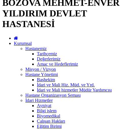
BOZOVA MEHMET-ENVER
YILDIRIM DEVLET
HASTANESİ
Kurumsal
Hastanemiz
Tarihçemiz
Değerlerimiz
Amaç ve Hedeflerimiz
Misyon / Vizyon
Hastane Yönetimi
Başhekim
İdari ve Mali Hiz. Müd. ve Yrd.
İdari ve Mali hizmetler Müdür Yardımcısı
Hastane Organizasyon Şeması
İdari Hizmetler
Ayniyat
Bilgi işlem
Biyomedikal
Çalışan Hakları
Eğitim Birimi