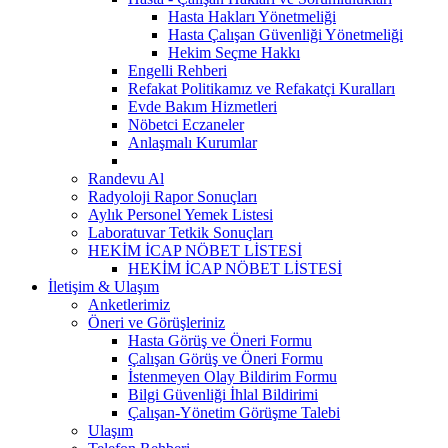
Hasta Hakları Yönetmeliği
Hasta Çalışan Güvenliği Yönetmeliği
Hekim Seçme Hakkı
Engelli Rehberi
Refakat Politikamız ve Refakatçi Kuralları
Evde Bakım Hizmetleri
Nöbetci Eczaneler
Anlaşmalı Kurumlar
Randevu Al
Radyoloji Rapor Sonuçları
Aylık Personel Yemek Listesi
Laboratuvar Tetkik Sonuçları
HEKİM İCAP NÖBET LİSTESİ
HEKİM İCAP NÖBET LİSTESİ
İletişim & Ulaşım
Anketlerimiz
Öneri ve Görüşleriniz
Hasta Görüş ve Öneri Formu
Çalışan Görüş ve Öneri Formu
İstenmeyen Olay Bildirim Formu
Bilgi Güvenliği İhlal Bildirimi
Çalışan-Yönetim Görüşme Talebi
Ulaşım