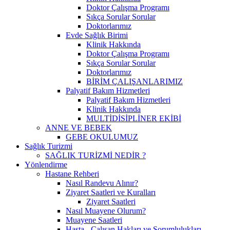
Doktor Çalışma Programı
Sıkça Sorular Sorular
Doktorlarımız
Evde Sağlık Birimi
Klinik Hakkında
Doktor Çalışma Programı
Sıkça Sorular Sorular
Doktorlarımız
BİRİM ÇALIŞANLARIMIZ
Palyatif Bakım Hizmetleri
Palyatif Bakım Hizmetleri
Klinik Hakkında
MULTİDİSİPLİNER EKİBİ
ANNE VE BEBEK
GEBE OKULUMUZ
Sağlık Turizmi
SAĞLIK TURİZMİ NEDİR ?
Yönlendirme
Hastane Rehberi
Nasıl Randevu Alınır?
Ziyaret Saatleri ve Kuralları
Ziyaret Saatleri
Nasıl Muayene Olurum?
Muayene Saatleri
Hasta - Çalışan Hakları ve Sorumlulukları