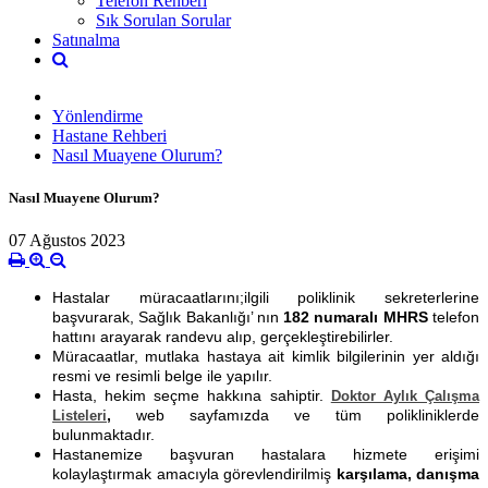
Telefon Rehberi
Sık Sorulan Sorular
Satınalma
Yönlendirme
Hastane Rehberi
Nasıl Muayene Olurum?
Nasıl Muayene Olurum?
07 Ağustos 2023
Hastalar müracaatlarını;ilgili poliklinik sekreterlerine
başvurarak, Sağlık Bakanlığı’ nın
182 numaralı MHRS
telefon
hattını arayarak randevu alıp, gerçekleştirebilirler.
Müracaatlar, mutlaka hastaya ait kimlik bilgilerinin yer aldığı
resmi ve resimli belge ile yapılır.
Hasta, hekim seçme hakkına sahiptir.
Doktor Aylık Çalışma
,
web sayfamızda ve tüm polikliniklerde
Listeleri
bulunmaktadır.
Hastanemize başvuran hastalara hizmete erişimi
kolaylaştırmak amacıyla görevlendirilmiş
karşılama, danışma