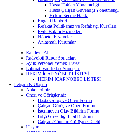
Hasta Hakları Yönetmeliği
Hasta Çalışan Güvenliği Yönetmeliği
Hekim Seçme Hakkı
Engelli Rehberi
Refakat Politikamız ve Refakatçi Kuralları
Evde Bakım Hizmetleri
Nöbetci Eczaneler
Anlaşmalı Kurumlar
Randevu Al
Radyoloji Rapor Sonuçları
Aylık Personel Yemek Listesi
Laboratuvar Tetkik Sonuçları
HEKİM İCAP NÖBET LİSTESİ
HEKİM İCAP NÖBET LİSTESİ
İletişim & Ulaşım
Anketlerimiz
Öneri ve Görüşleriniz
Hasta Görüş ve Öneri Formu
Çalışan Görüş ve Öneri Formu
İstenmeyen Olay Bildirim Formu
Bilgi Güvenliği İhlal Bildirimi
Çalışan-Yönetim Görüşme Talebi
Ulaşım