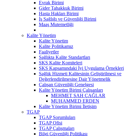
Evrak Birimi
Gider Tahakkuk Birimi
Hasta Hakları Birimi
İş Sağlığı ve Güvenliği Birimi
Maaş Mutemetliği
Kalite Yönetim
Kalite Yönetim
Kalite Politikamız
Faaliyetler
Sağlıkta Kalite Standartları
SKS Kalite Komiteleri
SKS Kapsamındaki İyi Uygulama Örnekleri
Sağlık Hizmeti Kalitesinin Geliştirilmesi ve
Değerlendirilmesine Dair Yönetmelik
Çalışan Güvenliği Genelgesi
Kalite Yönetim Birimi Çalışanları
MEHMET ŞAH ÇAĞLAR
MUHAMMED ERDEN
Kalite Yönetim Birimi İletişim
TGAP
TGAP Sorumluları
TGAP Ofisi
TGAP Çalışmaları
Bilgi Güvenliği Politikası