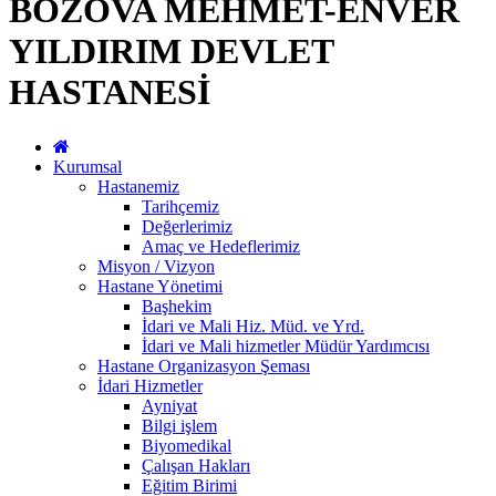
BOZOVA MEHMET-ENVER
YILDIRIM DEVLET
HASTANESİ
Kurumsal
Hastanemiz
Tarihçemiz
Değerlerimiz
Amaç ve Hedeflerimiz
Misyon / Vizyon
Hastane Yönetimi
Başhekim
İdari ve Mali Hiz. Müd. ve Yrd.
İdari ve Mali hizmetler Müdür Yardımcısı
Hastane Organizasyon Şeması
İdari Hizmetler
Ayniyat
Bilgi işlem
Biyomedikal
Çalışan Hakları
Eğitim Birimi