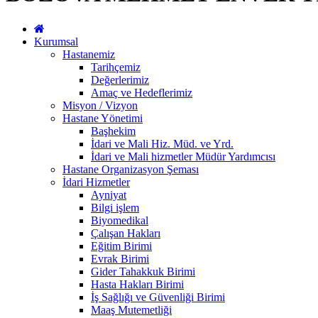
Kurumsal
Hastanemiz
Tarihçemiz
Değerlerimiz
Amaç ve Hedeflerimiz
Misyon / Vizyon
Hastane Yönetimi
Başhekim
İdari ve Mali Hiz. Müd. ve Yrd.
İdari ve Mali hizmetler Müdür Yardımcısı
Hastane Organizasyon Şeması
İdari Hizmetler
Ayniyat
Bilgi işlem
Biyomedikal
Çalışan Hakları
Eğitim Birimi
Evrak Birimi
Gider Tahakkuk Birimi
Hasta Hakları Birimi
İş Sağlığı ve Güvenliği Birimi
Maaş Mutemetliği