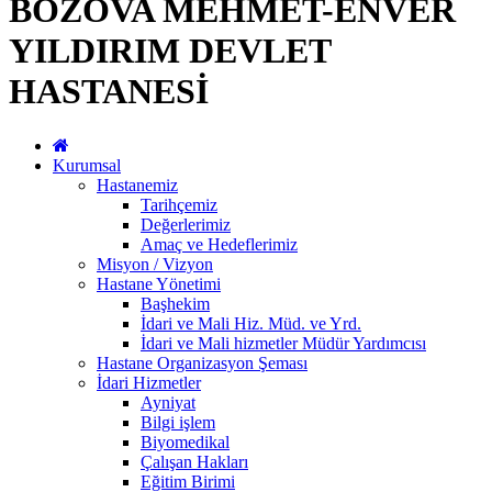
BOZOVA MEHMET-ENVER
YILDIRIM DEVLET
HASTANESİ
Kurumsal
Hastanemiz
Tarihçemiz
Değerlerimiz
Amaç ve Hedeflerimiz
Misyon / Vizyon
Hastane Yönetimi
Başhekim
İdari ve Mali Hiz. Müd. ve Yrd.
İdari ve Mali hizmetler Müdür Yardımcısı
Hastane Organizasyon Şeması
İdari Hizmetler
Ayniyat
Bilgi işlem
Biyomedikal
Çalışan Hakları
Eğitim Birimi