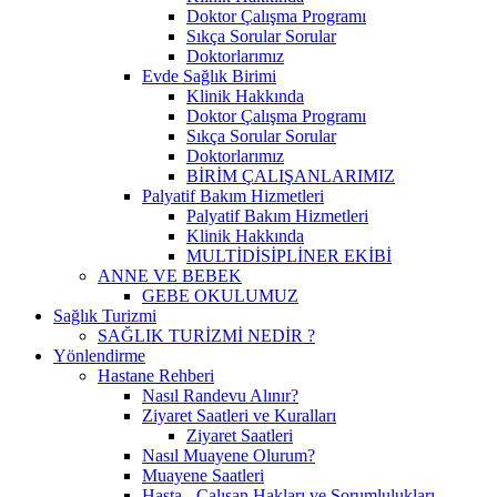
Doktor Çalışma Programı
Sıkça Sorular Sorular
Doktorlarımız
Evde Sağlık Birimi
Klinik Hakkında
Doktor Çalışma Programı
Sıkça Sorular Sorular
Doktorlarımız
BİRİM ÇALIŞANLARIMIZ
Palyatif Bakım Hizmetleri
Palyatif Bakım Hizmetleri
Klinik Hakkında
MULTİDİSİPLİNER EKİBİ
ANNE VE BEBEK
GEBE OKULUMUZ
Sağlık Turizmi
SAĞLIK TURİZMİ NEDİR ?
Yönlendirme
Hastane Rehberi
Nasıl Randevu Alınır?
Ziyaret Saatleri ve Kuralları
Ziyaret Saatleri
Nasıl Muayene Olurum?
Muayene Saatleri
Hasta - Çalışan Hakları ve Sorumlulukları