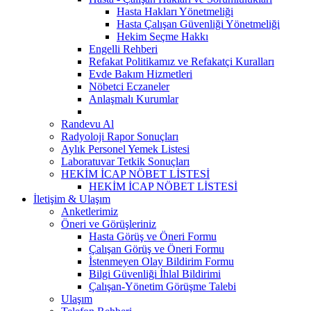
Hasta Hakları Yönetmeliği
Hasta Çalışan Güvenliği Yönetmeliği
Hekim Seçme Hakkı
Engelli Rehberi
Refakat Politikamız ve Refakatçi Kuralları
Evde Bakım Hizmetleri
Nöbetci Eczaneler
Anlaşmalı Kurumlar
Randevu Al
Radyoloji Rapor Sonuçları
Aylık Personel Yemek Listesi
Laboratuvar Tetkik Sonuçları
HEKİM İCAP NÖBET LİSTESİ
HEKİM İCAP NÖBET LİSTESİ
İletişim & Ulaşım
Anketlerimiz
Öneri ve Görüşleriniz
Hasta Görüş ve Öneri Formu
Çalışan Görüş ve Öneri Formu
İstenmeyen Olay Bildirim Formu
Bilgi Güvenliği İhlal Bildirimi
Çalışan-Yönetim Görüşme Talebi
Ulaşım