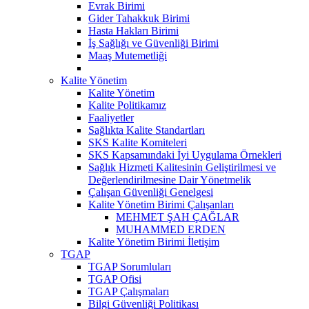
Evrak Birimi
Gider Tahakkuk Birimi
Hasta Hakları Birimi
İş Sağlığı ve Güvenliği Birimi
Maaş Mutemetliği
Kalite Yönetim
Kalite Yönetim
Kalite Politikamız
Faaliyetler
Sağlıkta Kalite Standartları
SKS Kalite Komiteleri
SKS Kapsamındaki İyi Uygulama Örnekleri
Sağlık Hizmeti Kalitesinin Geliştirilmesi ve
Değerlendirilmesine Dair Yönetmelik
Çalışan Güvenliği Genelgesi
Kalite Yönetim Birimi Çalışanları
MEHMET ŞAH ÇAĞLAR
MUHAMMED ERDEN
Kalite Yönetim Birimi İletişim
TGAP
TGAP Sorumluları
TGAP Ofisi
TGAP Çalışmaları
Bilgi Güvenliği Politikası