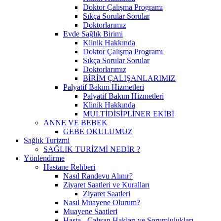
Doktor Çalışma Programı
Sıkça Sorular Sorular
Doktorlarımız
Evde Sağlık Birimi
Klinik Hakkında
Doktor Çalışma Programı
Sıkça Sorular Sorular
Doktorlarımız
BİRİM ÇALIŞANLARIMIZ
Palyatif Bakım Hizmetleri
Palyatif Bakım Hizmetleri
Klinik Hakkında
MULTİDİSİPLİNER EKİBİ
ANNE VE BEBEK
GEBE OKULUMUZ
Sağlık Turizmi
SAĞLIK TURİZMİ NEDİR ?
Yönlendirme
Hastane Rehberi
Nasıl Randevu Alınır?
Ziyaret Saatleri ve Kuralları
Ziyaret Saatleri
Nasıl Muayene Olurum?
Muayene Saatleri
Hasta - Çalışan Hakları ve Sorumlulukları