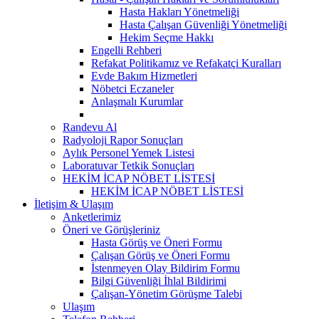
Hasta Hakları Yönetmeliği
Hasta Çalışan Güvenliği Yönetmeliği
Hekim Seçme Hakkı
Engelli Rehberi
Refakat Politikamız ve Refakatçi Kuralları
Evde Bakım Hizmetleri
Nöbetci Eczaneler
Anlaşmalı Kurumlar
Randevu Al
Radyoloji Rapor Sonuçları
Aylık Personel Yemek Listesi
Laboratuvar Tetkik Sonuçları
HEKİM İCAP NÖBET LİSTESİ
HEKİM İCAP NÖBET LİSTESİ
İletişim & Ulaşım
Anketlerimiz
Öneri ve Görüşleriniz
Hasta Görüş ve Öneri Formu
Çalışan Görüş ve Öneri Formu
İstenmeyen Olay Bildirim Formu
Bilgi Güvenliği İhlal Bildirimi
Çalışan-Yönetim Görüşme Talebi
Ulaşım