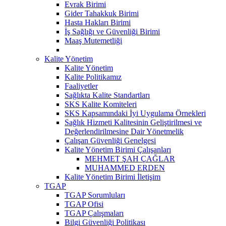
Evrak Birimi
Gider Tahakkuk Birimi
Hasta Hakları Birimi
İş Sağlığı ve Güvenliği Birimi
Maaş Mutemetliği
Kalite Yönetim
Kalite Yönetim
Kalite Politikamız
Faaliyetler
Sağlıkta Kalite Standartları
SKS Kalite Komiteleri
SKS Kapsamındaki İyi Uygulama Örnekleri
Sağlık Hizmeti Kalitesinin Geliştirilmesi ve
Değerlendirilmesine Dair Yönetmelik
Çalışan Güvenliği Genelgesi
Kalite Yönetim Birimi Çalışanları
MEHMET ŞAH ÇAĞLAR
MUHAMMED ERDEN
Kalite Yönetim Birimi İletişim
TGAP
TGAP Sorumluları
TGAP Ofisi
TGAP Çalışmaları
Bilgi Güvenliği Politikası