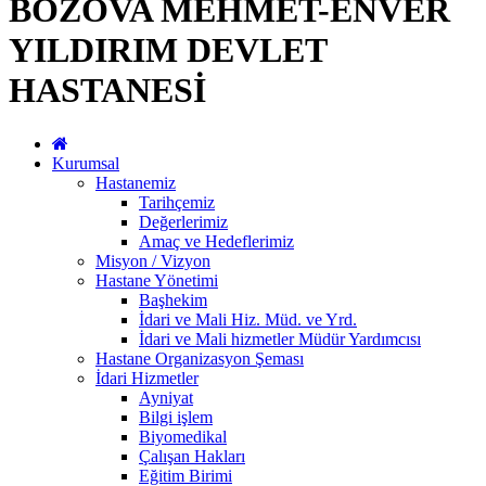
BOZOVA MEHMET-ENVER
YILDIRIM DEVLET
HASTANESİ
Kurumsal
Hastanemiz
Tarihçemiz
Değerlerimiz
Amaç ve Hedeflerimiz
Misyon / Vizyon
Hastane Yönetimi
Başhekim
İdari ve Mali Hiz. Müd. ve Yrd.
İdari ve Mali hizmetler Müdür Yardımcısı
Hastane Organizasyon Şeması
İdari Hizmetler
Ayniyat
Bilgi işlem
Biyomedikal
Çalışan Hakları
Eğitim Birimi