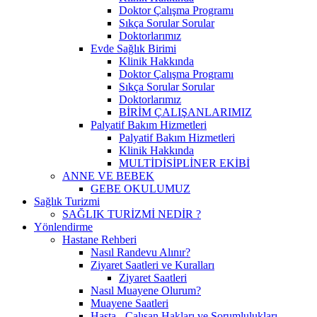
Doktor Çalışma Programı
Sıkça Sorular Sorular
Doktorlarımız
Evde Sağlık Birimi
Klinik Hakkında
Doktor Çalışma Programı
Sıkça Sorular Sorular
Doktorlarımız
BİRİM ÇALIŞANLARIMIZ
Palyatif Bakım Hizmetleri
Palyatif Bakım Hizmetleri
Klinik Hakkında
MULTİDİSİPLİNER EKİBİ
ANNE VE BEBEK
GEBE OKULUMUZ
Sağlık Turizmi
SAĞLIK TURİZMİ NEDİR ?
Yönlendirme
Hastane Rehberi
Nasıl Randevu Alınır?
Ziyaret Saatleri ve Kuralları
Ziyaret Saatleri
Nasıl Muayene Olurum?
Muayene Saatleri
Hasta - Çalışan Hakları ve Sorumlulukları