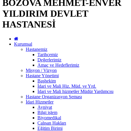
BOZOVA MEHMET-ENVER
YILDIRIM DEVLET
HASTANESİ
Kurumsal
Hastanemiz
Tarihçemiz
Değerlerimiz
Amaç ve Hedeflerimiz
Misyon / Vizyon
Hastane Yönetimi
Başhekim
İdari ve Mali Hiz. Müd. ve Yrd.
İdari ve Mali hizmetler Müdür Yardımcısı
Hastane Organizasyon Şeması
İdari Hizmetler
Ayniyat
Bilgi işlem
Biyomedikal
Çalışan Hakları
Eğitim Birimi