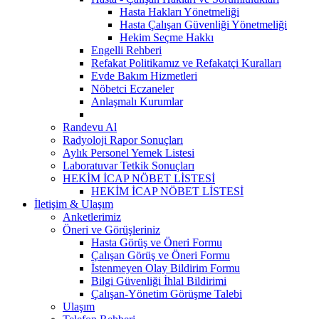
Hasta Hakları Yönetmeliği
Hasta Çalışan Güvenliği Yönetmeliği
Hekim Seçme Hakkı
Engelli Rehberi
Refakat Politikamız ve Refakatçi Kuralları
Evde Bakım Hizmetleri
Nöbetci Eczaneler
Anlaşmalı Kurumlar
Randevu Al
Radyoloji Rapor Sonuçları
Aylık Personel Yemek Listesi
Laboratuvar Tetkik Sonuçları
HEKİM İCAP NÖBET LİSTESİ
HEKİM İCAP NÖBET LİSTESİ
İletişim & Ulaşım
Anketlerimiz
Öneri ve Görüşleriniz
Hasta Görüş ve Öneri Formu
Çalışan Görüş ve Öneri Formu
İstenmeyen Olay Bildirim Formu
Bilgi Güvenliği İhlal Bildirimi
Çalışan-Yönetim Görüşme Talebi
Ulaşım