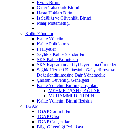
Evrak Birimi
Gider Tahakkuk Birimi
Hasta Hakları Birimi
İş Sağlığı ve Güvenliği Birimi
Maaş Mutemetliği
Kalite Yönetim
Kalite Yönetim
Kalite Politikamız
Faaliyetler
Sağlıkta Kalite Standartları
SKS Kalite Komiteleri
SKS Kapsamındaki İyi Uygulama Örnekleri
Sağlık Hizmeti Kalitesinin Geliştirilmesi ve
Değerlendirilmesine Dair Yönetmelik
Çalışan Güvenliği Genelgesi
Kalite Yönetim Birimi Çalışanları
MEHMET ŞAH ÇAĞLAR
MUHAMMED ERDEN
Kalite Yönetim Birimi İletişim
TGAP
TGAP Sorumluları
TGAP Ofisi
TGAP Çalışmaları
Bilgi Güvenliği Politikası