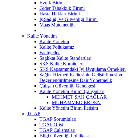
Evrak Birimi
Gider Tahakkuk Birimi
Hasta Hakları Birimi
İş Sağlığı ve Güvenliği Birimi
Maaş Mutemetliği
Kalite Yönetim
Kalite Yönetim
Kalite Politikamız
Faaliyetler
Sağlıkta Kalite Standartları
SKS Kalite Komiteleri
SKS Kapsamındaki İyi Uygulama Örnekleri
Sağlık Hizmeti Kalitesinin Geliştirilmesi ve
Değerlendirilmesine Dair Yönetmelik
Çalışan Güvenliği Genelgesi
Kalite Yönetim Birimi Çalışanları
MEHMET ŞAH ÇAĞLAR
MUHAMMED ERDEN
Kalite Yönetim Birimi İletişim
TGAP
TGAP Sorumluları
TGAP Ofisi
TGAP Çalışmaları
Bilgi Güvenliği Politikası