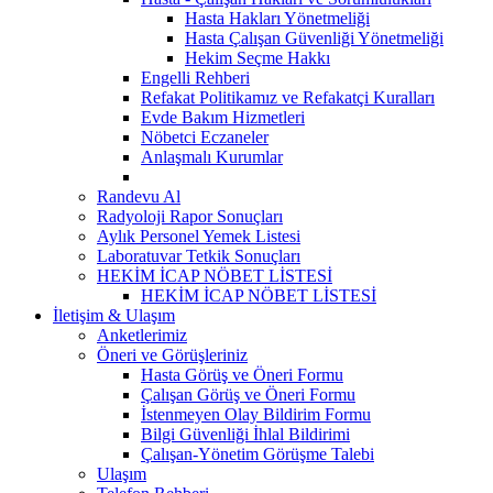
Hasta Hakları Yönetmeliği
Hasta Çalışan Güvenliği Yönetmeliği
Hekim Seçme Hakkı
Engelli Rehberi
Refakat Politikamız ve Refakatçi Kuralları
Evde Bakım Hizmetleri
Nöbetci Eczaneler
Anlaşmalı Kurumlar
Randevu Al
Radyoloji Rapor Sonuçları
Aylık Personel Yemek Listesi
Laboratuvar Tetkik Sonuçları
HEKİM İCAP NÖBET LİSTESİ
HEKİM İCAP NÖBET LİSTESİ
İletişim & Ulaşım
Anketlerimiz
Öneri ve Görüşleriniz
Hasta Görüş ve Öneri Formu
Çalışan Görüş ve Öneri Formu
İstenmeyen Olay Bildirim Formu
Bilgi Güvenliği İhlal Bildirimi
Çalışan-Yönetim Görüşme Talebi
Ulaşım