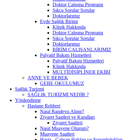
Doktor Çalışma Programı
Sıkça Sorular Sorular
Doktorlarımız
Evde Sağlık Birimi
Klinik Hakkında
Doktor Çalışma Programı
Sıkça Sorular Sorular
Doktorlarımız
BİRİM ÇALIŞANLARIMIZ
Palyatif Bakım Hizmetleri
Palyatif Bakım Hizmetleri
Klinik Hakkında
MULTİDİSİPLİNER EKİBİ
ANNE VE BEBEK
GEBE OKULUMUZ
Sağlık Turizmi
SAĞLIK TURİZMİ NEDİR ?
Yönlendirme
Hastane Rehberi
Nasıl Randevu Alınır?
Ziyaret Saatleri ve Kuralları
Ziyaret Saatleri
Nasıl Muayene Olurum?
Muayene Saatleri
Hasta - Çalışan Hakları ve Sorumlulukları