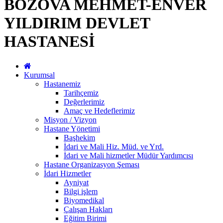
BOZOVA MEHMET-ENVER
YILDIRIM DEVLET
HASTANESİ
Kurumsal
Hastanemiz
Tarihçemiz
Değerlerimiz
Amaç ve Hedeflerimiz
Misyon / Vizyon
Hastane Yönetimi
Başhekim
İdari ve Mali Hiz. Müd. ve Yrd.
İdari ve Mali hizmetler Müdür Yardımcısı
Hastane Organizasyon Şeması
İdari Hizmetler
Ayniyat
Bilgi işlem
Biyomedikal
Çalışan Hakları
Eğitim Birimi